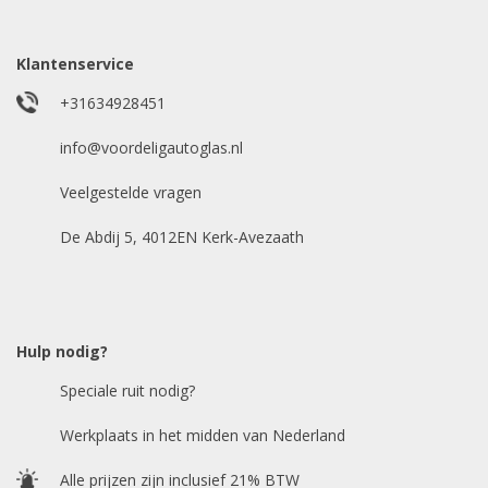
Model auto
*
Klantenservice
+31634928451
E-mailadres
info@voordeligautoglas.nl
*
Veelgestelde vragen
De Abdij 5, 4012EN Kerk-Avezaath
Hulp nodig?
Speciale ruit nodig?
Werkplaats in het midden van Nederland
Alle prijzen zijn inclusief 21% BTW