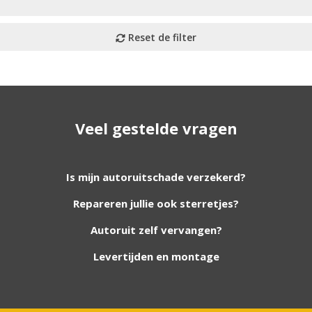
Veel gestelde vragen
utoruiten aan onze website. Staat uw ruit er niet tussen? G
Is mijn autoruitschade verzekerd?
Repareren jullie ook sterretjes?
foto van de ruit en uw auto gegevens.
Autoruit zelf vervangen?
Levertijden en montage
Bouwjaar
*