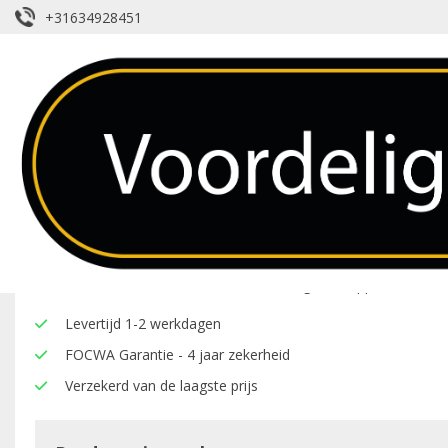
+31634928451
Voorruit – Porsche – 944 -Groen Get
Over dit product
Hier onder vindt u een overzicht van de eigenschappen van deze
Levertijd 1-2 werkdagen
FOCWA Garantie - 4 jaar zekerheid
Verzekerd van de laagste prijs