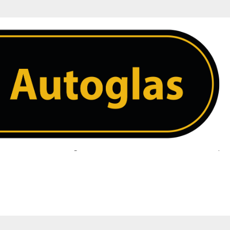
int – Groene Zonneband – Antenne – Inca
 ruit. Heeft u een vraag over uw ruit neem dan contact met ons op. 