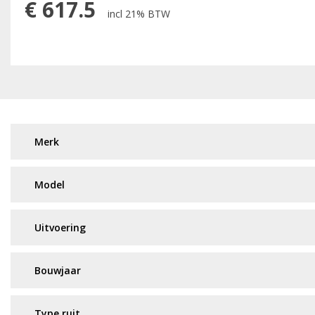
€
617.5
incl 21% BTW