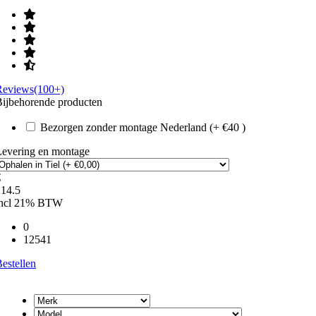
Reviews(100+)
ijbehorende producten
Bezorgen zonder montage Nederland (+ €40 )
Levering en montage
€
214.5
incl 21% BTW
0
12541
estellen