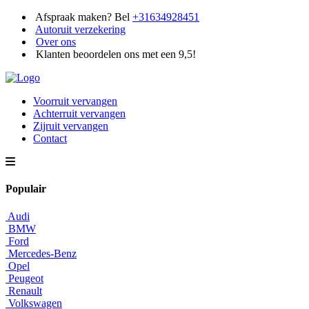
Afspraak maken? Bel
+31634928451
Autoruit verzekering
Over ons
Klanten beoordelen ons met een 9,5!
Voorruit vervangen
Achterruit vervangen
Zijruit vervangen
Contact
Populair
Audi
BMW
Ford
Mercedes-Benz
Opel
Peugeot
Renault
Volkswagen