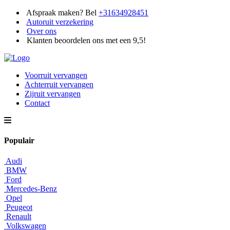
Afspraak maken? Bel
+31634928451
Autoruit verzekering
Over ons
Klanten beoordelen ons met een 9,5!
Voorruit vervangen
Achterruit vervangen
Zijruit vervangen
Contact
Populair
Audi
BMW
Ford
Mercedes-Benz
Opel
Peugeot
Renault
Volkswagen