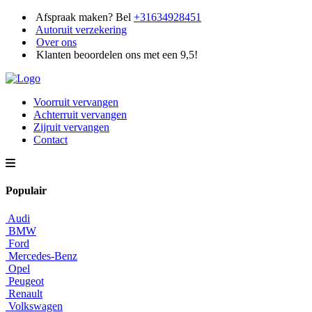
Afspraak maken? Bel
+31634928451
Autoruit verzekering
Over ons
Klanten beoordelen ons met een 9,5!
Voorruit vervangen
Achterruit vervangen
Zijruit vervangen
Contact
Populair
Audi
BMW
Ford
Mercedes-Benz
Opel
Peugeot
Renault
Volkswagen