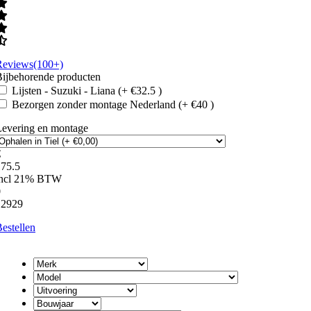
Reviews(100+)
ijbehorende producten
Lijsten - Suzuki - Liana (+ €32.5 )
Bezorgen zonder montage Nederland (+ €40 )
Levering en montage
€
175.5
incl 21% BTW
0
12929
estellen