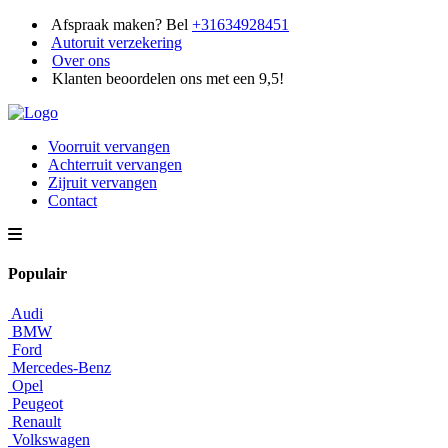
Afspraak maken? Bel
+31634928451
Autoruit verzekering
Over ons
Klanten beoordelen ons met een 9,5!
Voorruit vervangen
Achterruit vervangen
Zijruit vervangen
Contact
Populair
Audi
BMW
Ford
Mercedes-Benz
Opel
Peugeot
Renault
Volkswagen