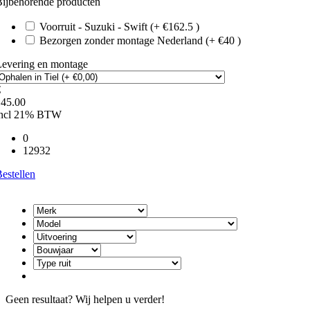
ijbehorende producten
Voorruit - Suzuki - Swift (+ €162.5 )
Bezorgen zonder montage Nederland (+ €40 )
Levering en montage
€
145.00
incl 21% BTW
0
12932
estellen
Geen resultaat? Wij helpen u verder!