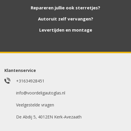
nieuwe autoruiten aan onze website. Staat uw
Repareren jullie ook sterretjes?
ruit er niet tussen? Grote kans dat wij deze wel
hebben. Vul het formulier in en wij nemen
Autoruit zelf vervangen?
contact met u op.
Levertijden en montage
Aanvraag via whatsapp
Wilt u snel antwoord? Stuur ons een
whatsappje met foto van de ruit en uw auto
gegevens.
Klantenservice
Uw merk auto
*
+31634928451
info@voordeligautoglas.nl
Veelgestelde vragen
Bouwjaar
*
De Abdij 5, 4012EN Kerk-Avezaath