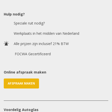
Model auto
*
Hulp nodig?
Speciale ruit nodig?
Chasis / VIN nummer
Werkplaats in het midden van Nederland
Alle prijzen zijn inclusief 21% BTW
E-mailadres
*
FOCWA Gecertificeerd
Online afspraak maken
AFSPRAAK MAKEN
Voordelig Autoglas