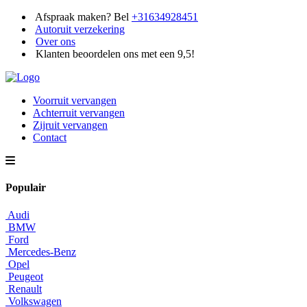
Afspraak maken? Bel
+31634928451
Autoruit verzekering
Over ons
Klanten beoordelen ons met een 9,5!
Voorruit vervangen
Achterruit vervangen
Zijruit vervangen
Contact
Populair
Audi
BMW
Ford
Mercedes-Benz
Opel
Peugeot
Renault
Volkswagen