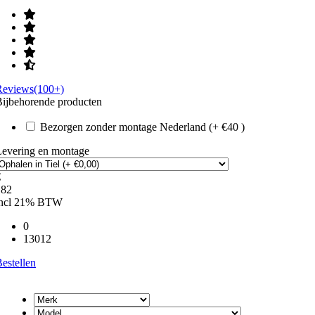
Reviews(100+)
ijbehorende producten
Bezorgen zonder montage Nederland (+ €40 )
Levering en montage
€
182
incl 21% BTW
0
13012
estellen