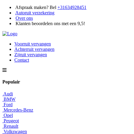
Afspraak maken? Bel
+31634928451
Autoruit verzekering
Over ons
Klanten beoordelen ons met een 9,5!
Voorruit vervangen
Achterruit vervangen
Zijruit vervangen
Contact
Populair
Audi
BMW
Ford
Mercedes-Benz
Opel
Peugeot
Renault
Volkswagen