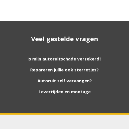
Geen resultaat? Wij helpen u
verder!
Veel gestelde vragen
Wij zijn continu bezig met het toevoegen van
nieuwe autoruiten aan onze website. Staat uw
ruit er niet tussen? Grote kans dat wij deze wel
Is mijn autoruitschade verzekerd?
hebben. Vul het formulier in en wij nemen
Repareren jullie ook sterretjes?
contact met u op.
Autoruit zelf vervangen?
Aanvraag via whatsapp
Wilt u snel antwoord? Stuur ons een
Levertijden en montage
whatsappje met foto van de ruit en uw auto
gegevens.
Uw merk auto
*