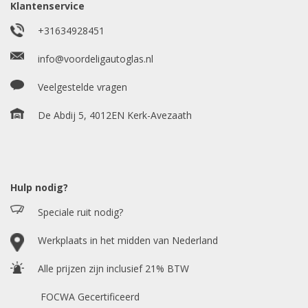
Klantenservice
+31634928451
info@voordeligautoglas.nl
Bouwjaar
*
Veelgestelde vragen
De Abdij 5, 4012EN Kerk-Avezaath
Model auto
*
Hulp nodig?
Chasis / VIN nummer
Speciale ruit nodig?
Werkplaats in het midden van Nederland
E-mailadres
*
Alle prijzen zijn inclusief 21% BTW
FOCWA Gecertificeerd