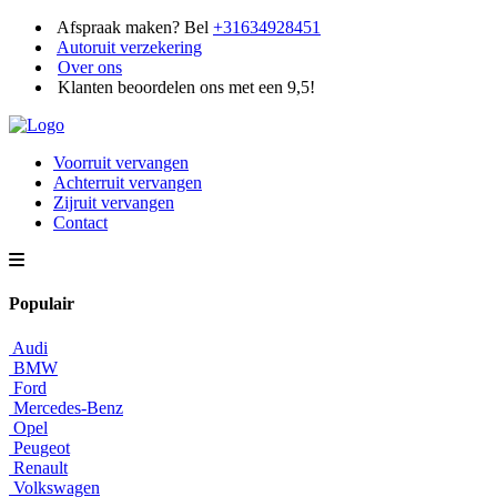
Afspraak maken? Bel
+31634928451
Autoruit verzekering
Over ons
Klanten beoordelen ons met een 9,5!
Voorruit vervangen
Achterruit vervangen
Zijruit vervangen
Contact
Populair
Audi
BMW
Ford
Mercedes-Benz
Opel
Peugeot
Renault
Volkswagen