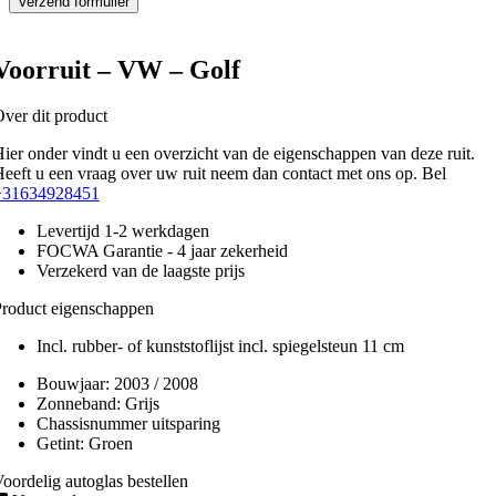
Voorruit – VW – Golf
ver dit product
ier onder vindt u een overzicht van de eigenschappen van deze ruit.
eeft u een vraag over uw ruit neem dan contact met ons op. Bel
+31634928451
Levertijd 1-2 werkdagen
FOCWA Garantie - 4 jaar zekerheid
Verzekerd van de laagste prijs
roduct eigenschappen
Incl. rubber- of kunststoflijst incl. spiegelsteun 11 cm
Bouwjaar:
2003 / 2008
Zonneband:
Grijs
Chassisnummer uitsparing
Getint:
Groen
oordelig autoglas bestellen