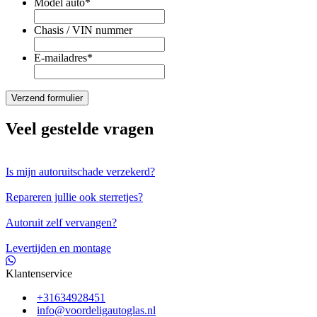
Model auto
*
Chasis / VIN nummer
E-mailadres
*
Veel gestelde vragen
Is mijn autoruitschade verzekerd?
Repareren jullie ook sterretjes?
Autoruit zelf vervangen?
Levertijden en montage
Klantenservice
+31634928451
info@voordeligautoglas.nl