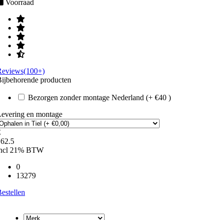
Voorraad
Reviews(100+)
ijbehorende producten
Bezorgen zonder montage Nederland (+ €40 )
Levering en montage
€
162.5
incl 21% BTW
0
13279
estellen