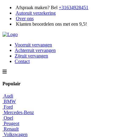
Afspraak maken? Bel
+31634928451
Autoruit verzekering
Over ons
Klanten beoordelen ons met een 9,5!
Voorruit vervangen
Achterruit vervangen
Zijruit vervangen
Contact
Populair
Audi
BMW
Ford
Mercedes-Benz
Opel
Peugeot
Renault
Volkswagen