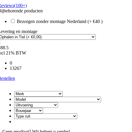
Reviews(100+)
ijbehorende producten
Bezorgen zonder montage Nederland (+ €40 )
Levering en montage
€
188.5
incl 21% BTW
0
13267
estellen
Geen resultaat? Wij helpen u verder!