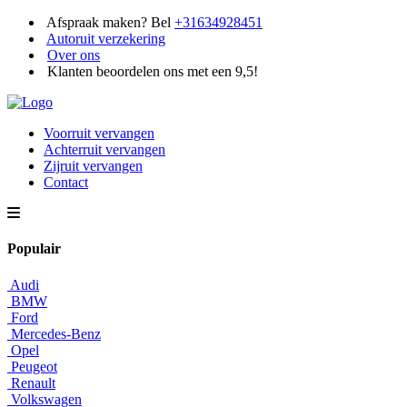
Afspraak maken? Bel
+31634928451
Autoruit verzekering
Over ons
Klanten beoordelen ons met een 9,5!
Voorruit vervangen
Achterruit vervangen
Zijruit vervangen
Contact
Populair
Audi
BMW
Ford
Mercedes-Benz
Opel
Peugeot
Renault
Volkswagen