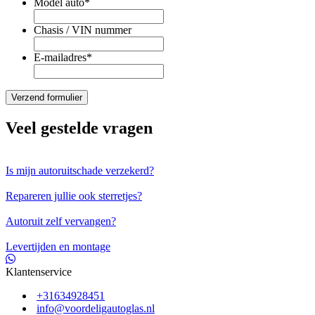
Model auto
*
Chasis / VIN nummer
E-mailadres
*
Veel gestelde vragen
Is mijn autoruitschade verzekerd?
Repareren jullie ook sterretjes?
Autoruit zelf vervangen?
Levertijden en montage
Klantenservice
+31634928451
info@voordeligautoglas.nl