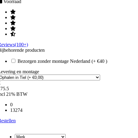
Voorraad
Reviews(100+)
ijbehorende producten
Bezorgen zonder montage Nederland (+ €40 )
Levering en montage
€
175.5
incl 21% BTW
0
13274
estellen