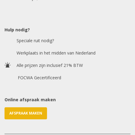
Model auto
*
Hulp nodig?
Speciale ruit nodig?
Chasis / VIN nummer
Werkplaats in het midden van Nederland
Alle prijzen zijn inclusief 21% BTW
E-mailadres
*
FOCWA Gecertificeerd
Online afspraak maken
AFSPRAAK MAKEN