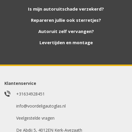
Wij zijn continu bezig met het toevoegen van
Is mijn autoruitschade verzekerd?
nieuwe autoruiten aan onze website. Staat uw
Repareren jullie ook sterretjes?
ruit er niet tussen? Grote kans dat wij deze wel
hebben. Vul het formulier in en wij nemen
Autoruit zelf vervangen?
contact met u op.
Levertijden en montage
Aanvraag via whatsapp
Wilt u snel antwoord? Stuur ons een
whatsappje met foto van de ruit en uw auto
gegevens.
Klantenservice
Uw merk auto
*
+31634928451
info@voordeligautoglas.nl
Veelgestelde vragen
Bouwjaar
*
De Abdij 5, 4012EN Kerk-Avezaath