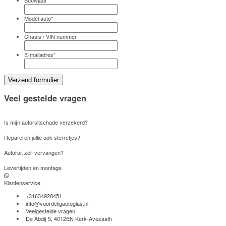
Bouwjaar
*
Model auto
*
Chasis / VIN nummer
E-mailadres
*
Veel gestelde vragen
Is mijn autoruitschade verzekerd?
Repareren jullie ook sterretjes?
Autoruit zelf vervangen?
Levertijden en montage
Klantenservice
+31634928451
info@voordeligautoglas.nl
Veelgestelde vragen
De Abdij 5, 4012EN Kerk-Avezaath