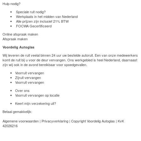
Hulp nodig?
Speciale ruit nodig?
Werkplaats in het midden van Nederland
Alle prijzen zijn inclusief 21% BTW
FOCWA Gecertificeerd
Online afspraak maken
Afspraak maken
Voordelig Autoglas
Wij leveren de ruit veelal binnen 24 uur uw bestelde autoruit. Een van onze medewerkers
komt de ruit bij u voor de deur vervangen. Ons werkgebied is heel Nederland, daarnaast
zijn wij ook in de avond bereikbaar voor spoedgevallen.
Voorruit vervangen
Zijruit vervangen
Voorruit vervangen
Over ons
Voorruit vervangen op locatie
Keert mijn verzekering uit?
Betaal gemakkelijk:
Algemene voorwaarden
|
Privacyverklaring
| Copyright Voordelig Autoglas | KvK
42026216