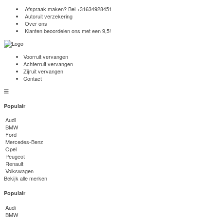
Afspraak maken? Bel
+31634928451
Autoruit verzekering
Over ons
Klanten beoordelen ons met een 9,5!
Voorruit vervangen
Achterruit vervangen
Zijruit vervangen
Contact
Populair
Audi
BMW
Ford
Mercedes-Benz
Opel
Peugeot
Renault
Volkswagen
Bekijk alle merken
Populair
Audi
BMW