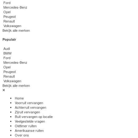
Ford
Mercedes-Benz
Opel
Peugeot
Renault
Volkswagen
Bekijk alle merken
Populair
Audi
BMW
Ford
Mercedes-Benz
Opel
Peugeot
Renault
Volkswagen
Bekijk alle merken
Home
Voorruit vervangen
Achterruit vervangen
Zijruit vervangen
Ruit vervangen op locatie
Veelgestelde vragen
Oldtimer ruiten
Amerikaanse ruiten
Over ons