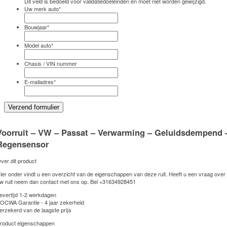
Dit veld is bedoeld voor validatiedoeleinden en moet niet worden gewijzigd.
Uw merk auto
*
Bouwjaar
*
Model auto
*
Chasis / VIN nummer
E-mailadres
*
Voorruit – VW – Passat – Verwarming – Geluidsdempend 
Regensensor
ver dit product
ier onder vindt u een overzicht van de eigenschappen van deze ruit. Heeft u een vraag over
w ruit neem dan contact met ons op. Bel
+31634928451
evertijd 1-2 werkdagen
OCWA Garantie - 4 jaar zekerheid
erzekerd van de laagste prijs
roduct eigenschappen