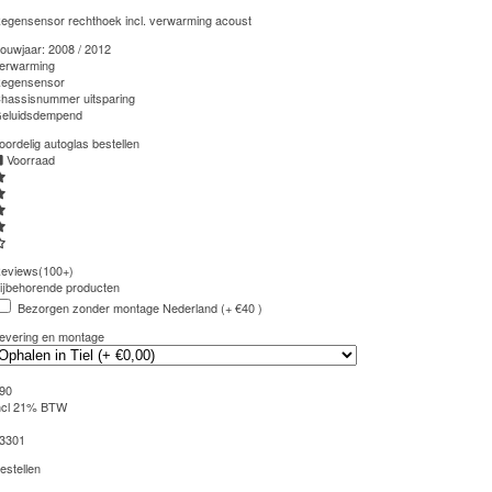
egensensor rechthoek incl. verwarming acoust
ouwjaar:
2008 / 2012
erwarming
egensensor
hassisnummer uitsparing
eluidsdempend
oordelig autoglas bestellen
Voorraad
eviews(100+)
ijbehorende producten
Bezorgen zonder montage Nederland (+ €40 )
evering en montage
90
ncl 21% BTW
3301
estellen