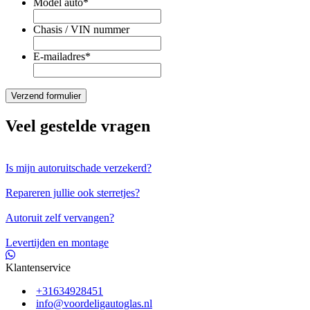
Model auto
*
Chasis / VIN nummer
E-mailadres
*
Veel gestelde vragen
Is mijn autoruitschade verzekerd?
Repareren jullie ook sterretjes?
Autoruit zelf vervangen?
Levertijden en montage
Klantenservice
+31634928451
info@voordeligautoglas.nl