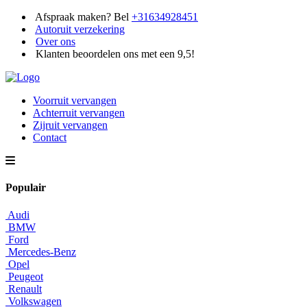
Afspraak maken? Bel
+31634928451
Autoruit verzekering
Over ons
Klanten beoordelen ons met een 9,5!
Voorruit vervangen
Achterruit vervangen
Zijruit vervangen
Contact
Populair
Audi
BMW
Ford
Mercedes-Benz
Opel
Peugeot
Renault
Volkswagen