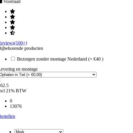
Voorraad
Reviews(100+)
ijbehorende producten
Bezorgen zonder montage Nederland (+ €40 )
Levering en montage
€
162.5
incl 21% BTW
0
13076
estellen