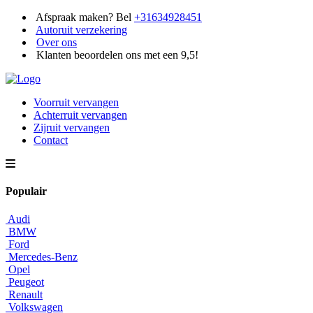
Afspraak maken? Bel
+31634928451
Autoruit verzekering
Over ons
Klanten beoordelen ons met een 9,5!
Voorruit vervangen
Achterruit vervangen
Zijruit vervangen
Contact
Populair
Audi
BMW
Ford
Mercedes-Benz
Opel
Peugeot
Renault
Volkswagen