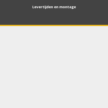
Levertijden en montage
Bouwjaar
*
Chasis / VIN nummer