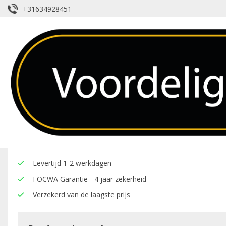
+31634928451
Voorruit – VW – Transporter – Anten
Over dit product
Hier onder vindt u een overzicht van de eigenschappen van deze
Levertijd 1-2 werkdagen
FOCWA Garantie - 4 jaar zekerheid
Verzekerd van de laagste prijs