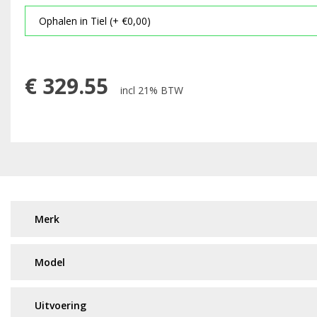
€
329.55
incl 21% BTW