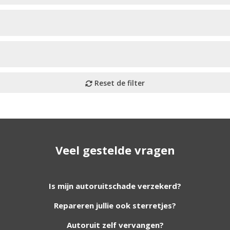
Veel gestelde vragen
utoruiten aan onze website. Staat uw ruit er niet tussen? G
Is mijn autoruitschade verzekerd?
Repareren jullie ook sterretjes?
foto van de ruit en uw auto gegevens.
Autoruit zelf vervangen?