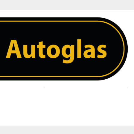
ne
 ruit. Heeft u een vraag over uw ruit neem dan contact met ons op. 