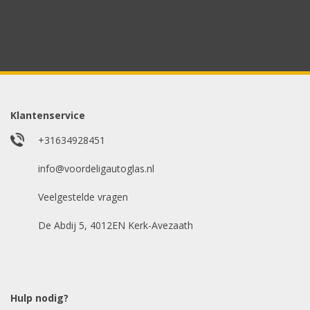
Uw merk auto
*
Model auto
*
Klantenservice
+31634928451
E-mailadres
info@voordeligautoglas.nl
*
Veelgestelde vragen
De Abdij 5, 4012EN Kerk-Avezaath
Hulp nodig?