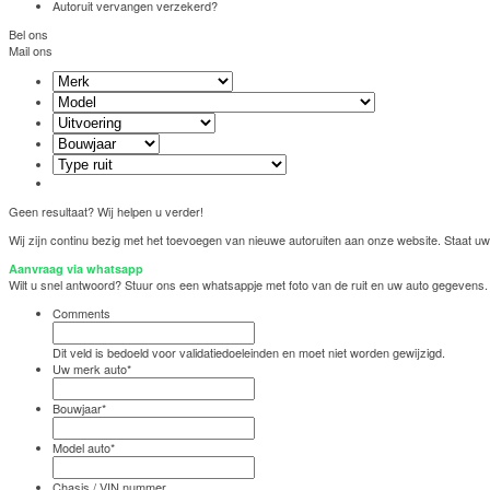
Autoruit vervangen verzekerd?
Bel ons
Mail ons
Geen resultaat? Wij helpen u verder!
Wij zijn continu bezig met het toevoegen van nieuwe autoruiten aan onze website. Staat uw 
Aanvraag via whatsapp
Wilt u snel antwoord? Stuur ons een whatsappje met foto van de ruit en uw auto gegevens.
Comments
Dit veld is bedoeld voor validatiedoeleinden en moet niet worden gewijzigd.
Uw merk auto
*
Bouwjaar
*
Model auto
*
Chasis / VIN nummer