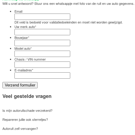
Wilt u snel antwoord? Stuur ons een whatsappje met foto van de ruit en uw auto gegevens.
Email
Dit veld is bedoeld voor validatiedoeleinden en moet niet worden gewijzigd.
Uw merk auto
*
Bouwjaar
*
Model auto
*
Chasis / VIN nummer
E-mailadres
*
Veel gestelde vragen
Is mijn autoruitschade verzekerd?
Repareren jullie ook sterretjes?
Autoruit zelf vervangen?