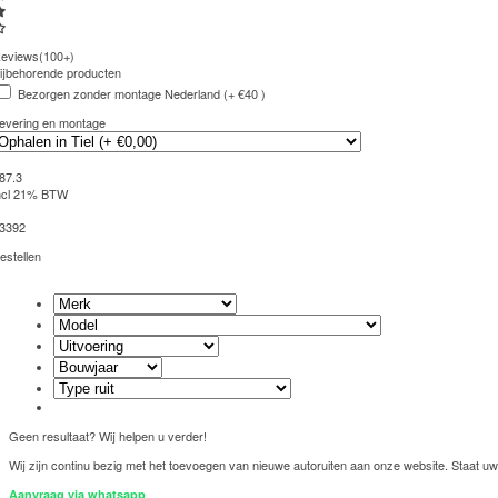
eviews(100+)
ijbehorende producten
Bezorgen zonder montage Nederland (+ €40 )
evering en montage
87.3
ncl 21% BTW
3392
estellen
Geen resultaat? Wij helpen u verder!
Wij zijn continu bezig met het toevoegen van nieuwe autoruiten aan onze website. Staat uw 
Aanvraag via whatsapp