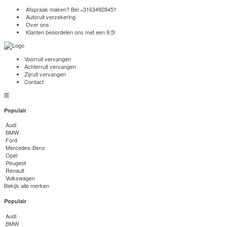
Afspraak maken? Bel
+31634928451
Autoruit verzekering
Over ons
Klanten beoordelen ons met een 9,5!
Voorruit vervangen
Achterruit vervangen
Zijruit vervangen
Contact
Populair
Audi
BMW
Ford
Mercedes-Benz
Opel
Peugeot
Renault
Volkswagen
Bekijk alle merken
Populair
Audi
BMW