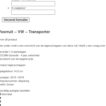
E-mailadres
*
Voorruit – VW – Transporter
ver dit product
ier onder vindt u een overzicht van de eigenschappen van deze ruit. Heeft u een vraag over
evertijd 1-2 werkdagen
OCWA Garantie - 4 jaar zekerheid
erzekerd van de laagste prijs
roduct eigenschappen
piegelsteun 14,5 cm
ouwjaar:
2015 / 2019
hassisnummer uitsparing
etint:
Groen
oordelig autoglas bestellen
Voorraad