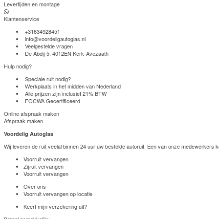
Levertijden en montage
Klantenservice
+31634928451
info@voordeligautoglas.nl
Veelgestelde vragen
De Abdij 5, 4012EN Kerk-Avezaath
Hulp nodig?
Speciale ruit nodig?
Werkplaats in het midden van Nederland
Alle prijzen zijn inclusief 21% BTW
FOCWA Gecertificeerd
Online afspraak maken
Afspraak maken
Voordelig Autoglas
Wij leveren de ruit veelal binnen 24 uur uw bestelde autoruit. Een van onze medewerkers k
Voorruit vervangen
Zijruit vervangen
Voorruit vervangen
Over ons
Voorruit vervangen op locatie
Keert mijn verzekering uit?
Betaal gemakkelijk: