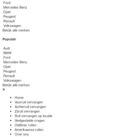
Ford
Mercedes-Benz
Opel
Peugeot
Renault
Volkswagen
Bekijk alle merken
Populair
Audi
BMW
Ford
Mercedes-Benz
Opel
Peugeot
Renault
Volkswagen
Bekijk alle merken
Home
Voorruit vervangen
Achterruit vervangen
Zijruit vervangen
Ruit vervangen op locatie
Veelgestelde vragen
Oldtimer ruiten
Amerikaanse ruiten
Over ons