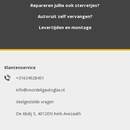
hebben. Vul het formulier in en wij nemen
Repareren jullie ook sterretjes?
contact met u op.
Autoruit zelf vervangen?
Aanvraag via whatsapp
Wilt u snel antwoord? Stuur ons een
Levertijden en montage
whatsappje met foto van de ruit en uw auto
gegevens.
Uw merk auto
*
Klantenservice
+31634928451
info@voordeligautoglas.nl
Bouwjaar
*
Veelgestelde vragen
De Abdij 5, 4012EN Kerk-Avezaath
Model auto
*