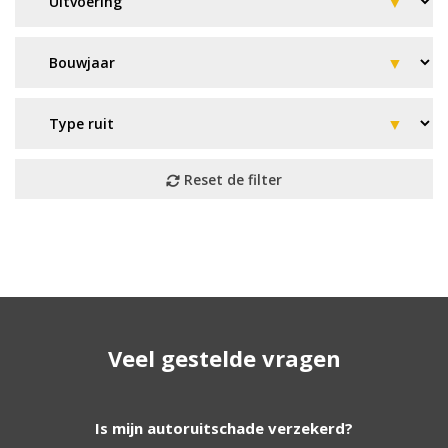
Geen resultaat? Wij helpen u
verder!
Veel gestelde vragen
Wij zijn continu bezig met het toevoegen van
nieuwe autoruiten aan onze website. Staat uw
ruit er niet tussen? Grote kans dat wij deze wel
Is mijn autoruitschade verzekerd?