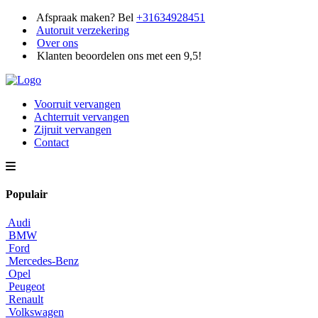
Afspraak maken? Bel
+31634928451
Autoruit verzekering
Over ons
Klanten beoordelen ons met een 9,5!
Voorruit vervangen
Achterruit vervangen
Zijruit vervangen
Contact
Populair
Audi
BMW
Ford
Mercedes-Benz
Opel
Peugeot
Renault
Volkswagen