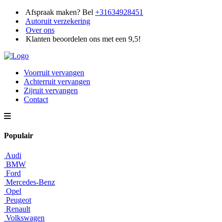
Afspraak maken? Bel
+31634928451
Autoruit verzekering
Over ons
Klanten beoordelen ons met een 9,5!
Voorruit vervangen
Achterruit vervangen
Zijruit vervangen
Contact
Populair
Audi
BMW
Ford
Mercedes-Benz
Opel
Peugeot
Renault
Volkswagen